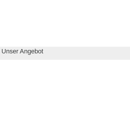
Unser Angebot
RealityMaps App
Tourenplaner
Touren finden
Shop
Touren entdecken
Schönste Wandertouren
Top-Touren
Top-Regionen