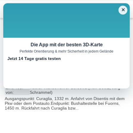
Menu
✕
Wandern
Die App mit der besten 3D-Karte
Perfekte Orientierung & mehr Sicherheit in jedem Gelände
Aufstieg zur Medelserhütte,
Jetzt 14 Tage gratis testen
2524 m
16.0 km
07:15 h
1591 m
1473 m
Eine Tour
Rother Wanderführer Surselva (Rolf Goetz, Jürg
von:
Schrammel)
Ausgangspunkt: Curaglia, 1332 m. Anfahrt von Disentis mit dem
Pkw oder dem Postauto.Endpunkt: Bushaltestelle bei Fuorns,
1450 m. Rückfahrt nach Curaglia bzw...