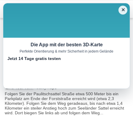
Menu
✕
Bergwandern
Die App mit der besten 3D-Karte
Perfekte Orientierung & mehr Sicherheit in jedem Gelände
Aufstieg auf den Seeländer
Jetzt 14 Tage gratis testen
Sattel
9.0 km
05:34 h
1150 m
20 m
Eine Tour von:
RealityMaps
Folgen Sie der Paulitschsattel Straße etwa 500 Meter bis ein
Parkplatz am Ende der Forststraße erreicht wird (etwa 2,3
Kilometer). Folgen Sie dem Weg geradeaus, bis nach etwa 1,4
Kilometer ein steiler Anstieg hoch zum Seeländer Sattel erreicht
wird. Dort biegen Sie links ab und folgen dem Weg...