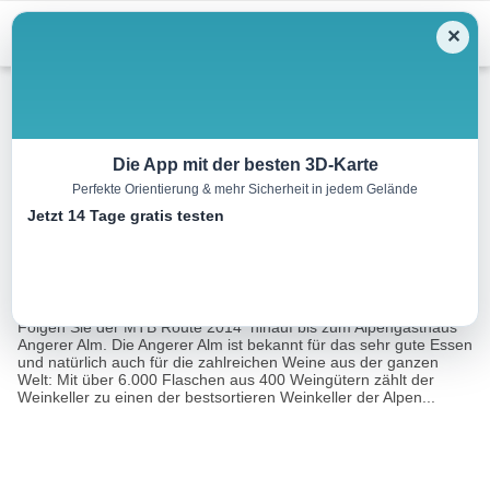
Menu
✕
Mountainbike
Die App mit der besten 3D-Karte
Perfekte Orientierung & mehr Sicherheit in jedem Gelände
Auf zur Angerer Alm
Jetzt 14 Tage gratis testen
15.3 km
00:00 h
692 m
689 m
Eine Tour von:
Contwise
Starten Sie die Radroute im Weiler Apfeldorf in St. Johann in Tirol.
Folgen Sie der MTB Route 2014 hinauf bis zum Alpengasthaus
Angerer Alm. Die Angerer Alm ist bekannt für das sehr gute Essen
und natürlich auch für die zahlreichen Weine aus der ganzen
Welt: Mit über 6.000 Flaschen aus 400 Weingütern zählt der
Weinkeller zu einen der bestsortieren Weinkeller der Alpen...