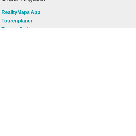
RealityMaps App
Tourenplaner
Touren finden
Shop
Touren entdecken
Schönste Wandertouren
Top-Touren
Top-Regionen
Skitouren
Infos & Service
News
FAQs
Über uns