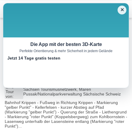
Menu
✕
Wandern
Die App mit der besten 3D-Karte
Perfekte Orientierung & mehr Sicherheit in jedem Gelände
Auf schmalen Wegen zum
Jetzt 14 Tage gratis testen
Kohlbornstein
11.3 km
03:40 h
425 m
425 m
Eine
Sachsen Tourismusnetzwerk, Maren
Tour
Pussak/Nationalparkverwaltung Sächsische Schweiz
von:
Bahnhof Krippen - Fußweg in Richtung Krippen - Markierung
"gelber Punkt" - Kellerfelsen - kurzer Abstieg auf Pfad
(Markierung "gelber Punkt") - Querung der Straße - Liethengrund
- Markierung "roter Punkt" (Koppelsbergweg) zum Kohlbornstein -
Lasenweg unterhalb der Lasensteine entlang (Markierung "roter
Punkt")...