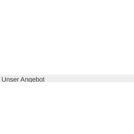
Unser Angebot
RealityMaps App
Tourenplaner
Touren finden
Shop
Touren entdecken