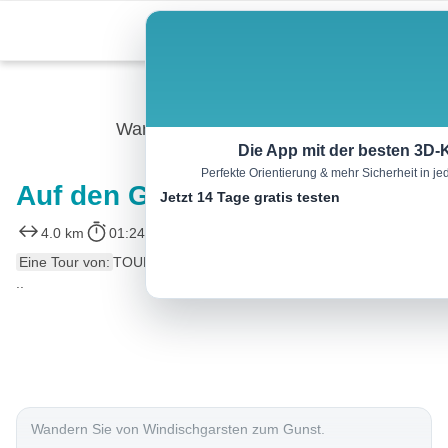
Skip
Menu
to
content
Wandern
Die App mit der besten 3D-
Perfekte Orientierung & mehr Sicherheit in 
Auf den Gunst
Jetzt 14 Tage gratis testen
4.0 km
01:24 h
200 m
194 m
Eine Tour von:
TOURDATA
..
Wandern Sie von Windischgarsten zum Gunst.