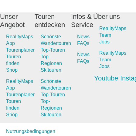
Unser
Touren
Infos &
Über uns
Angebot
entdecken
Service
RealityMaps
Team
RealityMaps
Schönste
News
Jobs
App
Wandertouren
FAQs
Tourenplaner
Top-Touren
RealityMaps
News
Touren
Top-
Team
FAQs
finden
Regionen
Jobs
Shop
Skitouren
Youtube
Inst
RealityMaps
Schönste
App
Wandertouren
Tourenplaner
Top-Touren
Touren
Top-
finden
Regionen
Shop
Skitouren
Nutzungsbedingungen