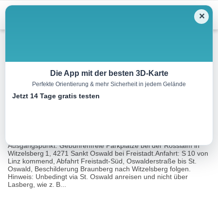
Menu
✕
Wandern
Die App mit der besten 3D-Karte
Perfekte Orientierung & mehr Sicherheit in jedem Gelände
Auf den Braunberg
Jetzt 14 Tage gratis testen
2.9 km
01:15 h
78 m
78 m
Eine Tour
Rother Wanderführer Kinderwagen Donauregion-
von:
Mühlviertel (Michaela Dattinger)
Ausgangspunkt: Gebührenfreie Parkplätze bei der Rösslalm in
Witzelsberg 1, 4271 Sankt Oswald bei Freistadt.Anfahrt: S 10 von
Linz kommend, Abfahrt Freistadt-Süd, Oswalderstraße bis St.
Oswald, Beschilderung Braunberg nach Witzelsberg folgen.
Hinweis: Unbedingt via St. Oswald anreisen und nicht über
Lasberg, wie z. B...