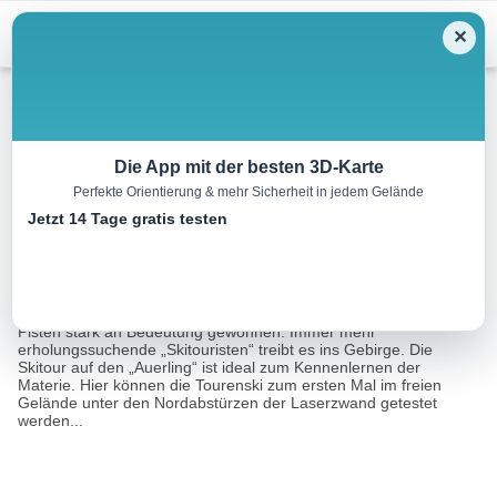
Menu
✕
Skitour
Die App mit der besten 3D-Karte
Perfekte Orientierung & mehr Sicherheit in jedem Gelände
Auerling
Jetzt 14 Tage gratis testen
4.8 km
03:00 h
974 m
m
Eine Tour von:
Contwise
In den letzten Jahren hat das „Gehen mit Fellen“ abseits der
Pisten stark an Bedeutung gewonnen. Immer mehr
erholungssuchende „Skitouristen“ treibt es ins Gebirge. Die
Skitour auf den „Auerling“ ist ideal zum Kennenlernen der
Materie. Hier können die Tourenski zum ersten Mal im freien
Gelände unter den Nordabstürzen der Laserzwand getestet
werden...