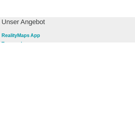
Unser Angebot
RealityMaps App
Tourenplaner
Touren finden
Shop
Touren entdecken
Schönste Wandertouren
Top-Touren
Top-Regionen
Skitouren
Infos & Service
News