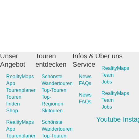
Unser
Touren
Infos &
Über uns
Angebot
entdecken
Service
RealityMaps
Team
RealityMaps
Schönste
News
Jobs
App
Wandertouren
FAQs
Tourenplaner
Top-Touren
RealityMaps
News
Touren
Top-
Team
FAQs
finden
Regionen
Jobs
Shop
Skitouren
Youtube
Inst
RealityMaps
Schönste
App
Wandertouren
Tourenplaner
Top-Touren