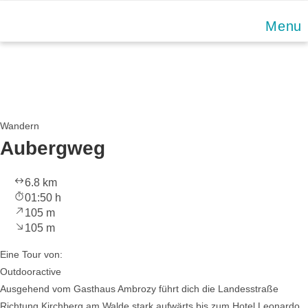
Skip
Menu
to
content
Wandern
Aubergweg
6.8 km
01:50 h
105 m
105 m
Eine Tour von:
Outdooractive
Ausgehend vom Gasthaus Ambrozy führt dich die Landesstraße
Richtung Kirchberg am Walde stark aufwärts bis zum Hotel Leonardo.