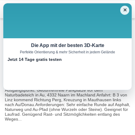
Menu
✕
Wandern
Die App mit der besten 3D-Karte
Perfekte Orientierung & mehr Sicherheit in jedem Gelände
Au-Lehrpfad an der Donau
Jetzt 14 Tage gratis testen
5.5 km
01:45 h
9 m
9 m
Eine Tour
Rother Wanderführer Kinderwagen Donauregion-
von:
Mühlviertel (Michaela Dattinger)
Ausgangspunkt: Gebührenfreie Parkplätze vor dem
Naturbadeteich in Au, 4332 Naarn im Machland.Anfahrt: B 3 von
Linz kommend Richtung Perg, Kreuzung in Mauthausen links
nach Au/Donau.Anforderungen: Sehr einfache Runde auf Asphalt,
Naturweg und Au-Pfad (ohne Wurzeln oder Steine). Geeignet für
Laufrad. Genügend Rast- und Sitzmöglichkeiten entlang des
Weges...