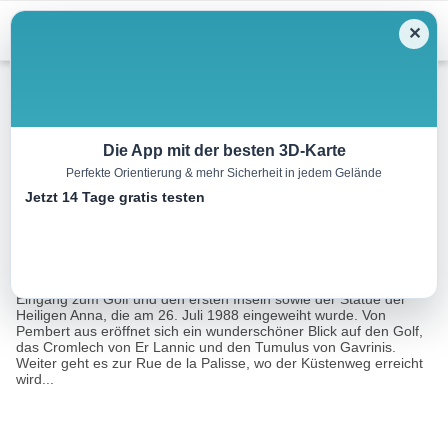
Menu
✕
Wandern
Die App mit der besten 3D-Karte
Perfekte Orientierung & mehr Sicherheit in jedem Gelände
Arzon Golf Rundgang
Jetzt 14 Tage gratis testen
15.0 km
04:00 h
m
m
Eine Tour von:
RealityMaps
An der Spitze bietet sich ein herrliches Panorama mit dem
Eingang zum Golf und den ersten Inseln sowie der Statue der
Heiligen Anna, die am 26. Juli 1988 eingeweiht wurde. Von
Pembert aus eröffnet sich ein wunderschöner Blick auf den Golf,
das Cromlech von Er Lannic und den Tumulus von Gavrinis.
Weiter geht es zur Rue de la Palisse, wo der Küstenweg erreicht
wird...