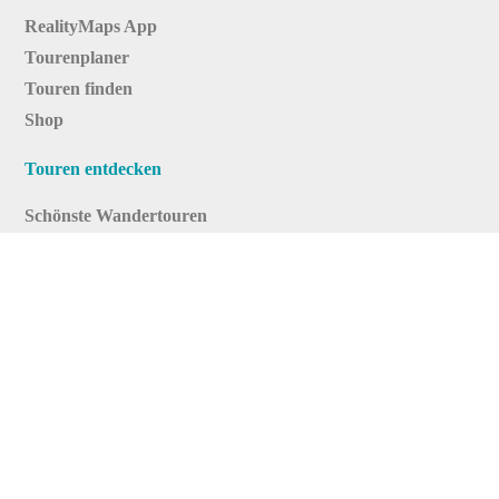
RealityMaps App
Tourenplaner
Touren finden
Shop
Touren entdecken
Schönste Wandertouren
Top-Touren
Top-Regionen
Skitouren
Infos & Service
News
FAQs
Über uns