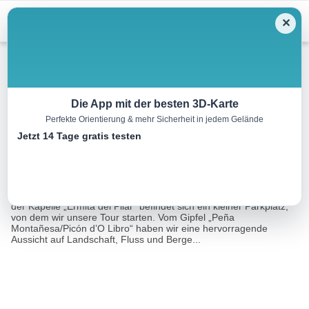
Menu
✕
Bergwandern
Die App mit der besten 3D-Karte
Perfekte Orientierung & mehr Sicherheit in jedem Gelände
Arro – Peña Montañesa
Jetzt 14 Tage gratis testen
12.5 km
10:00 h
1575 m
1575 m
Eine Tour von:
Coronando Picos
Auf der Hauptstraße SC-22190-2, zwischen dem Dorf „Arro“ und
der Kapelle „Ermita del Pilar“ befindet sich ein kleiner Parkplatz,
von dem wir unsere Tour starten. Vom Gipfel „Peña
Montañesa/Picón d’O Libro“ haben wir eine hervorragende
Aussicht auf Landschaft, Fluss und Berge...