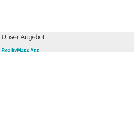
Unser Angebot
RealityMaps App
Tourenplaner
Touren finden
Shop
Touren entdecken
Schönste Wandertouren
Top-Touren
Top-Regionen
Skitouren