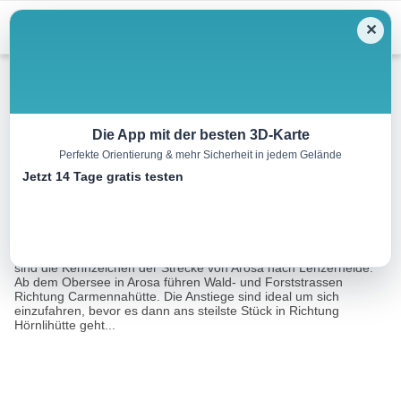
Menu
✕
Mountainbike
Die App mit der besten 3D-Karte
Perfekte Orientierung & mehr Sicherheit in jedem Gelände
Arosa Lenzerheide Rundtour
Jetzt 14 Tage gratis testen
55.0 km
00:00 h
2400 m
2400 m
Eine Tour von:
SchweizMobil
Happige Aufstiege, anspruchsvolle Singletrails und tolle Abfahrten
sind die Kennzeichen der Strecke von Arosa nach Lenzerheide.
Ab dem Obersee in Arosa führen Wald- und Forststrassen
Richtung Carmennahütte. Die Anstiege sind ideal um sich
einzufahren, bevor es dann ans steilste Stück in Richtung
Hörnlihütte geht...