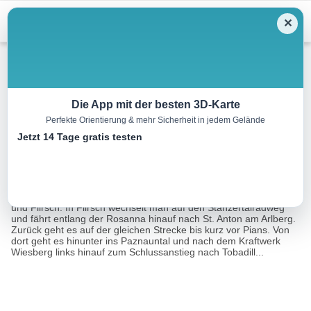
Menu
✕
Radtour
Die App mit der besten 3D-Karte
Perfekte Orientierung & mehr Sicherheit in jedem Gelände
Arlberg – Tobadill Runde
Jetzt 14 Tage gratis testen
63.0 km
03:30 h
1036 m
1050 m
Eine Tour von:
Contwise
Von Landeck geht es auf der Bundesstraße hinauf nach Strengen
und Flirsch. In Flirsch wechselt man auf den Stanzertalradweg
und fährt entlang der Rosanna hinauf nach St. Anton am Arlberg.
Zurück geht es auf der gleichen Strecke bis kurz vor Pians. Von
dort geht es hinunter ins Paznauntal und nach dem Kraftwerk
Wiesberg links hinauf zum Schlussanstieg nach Tobadill...