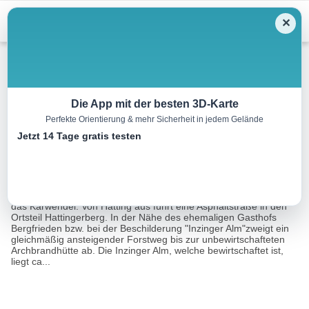
Menu
✕
Mountainbike
Die App mit der besten 3D-Karte
Perfekte Orientierung & mehr Sicherheit in jedem Gelände
Archbrandhütte (583)
Jetzt 14 Tage gratis testen
10.2 km
02:00 h
1283 m
m
Eine Tour von:
Contwise
Herausfordernde Bergtour mit malerischen Blicken ins Inntal und
das Karwendel. Von Hatting aus führt eine Asphaltstraße in den
Ortsteil Hattingerberg. In der Nähe des ehemaligen Gasthofs
Bergfrieden bzw. bei der Beschilderung "Inzinger Alm"zweigt ein
gleichmäßig ansteigender Forstweg bis zur unbewirtschafteten
Archbrandhütte ab. Die Inzinger Alm, welche bewirtschaftet ist,
liegt ca...