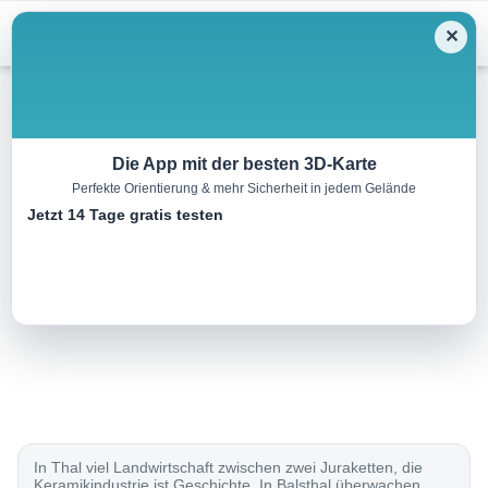
Menu
✕
Radtour
Die App mit der besten 3D-Karte
Perfekte Orientierung & mehr Sicherheit in jedem Gelände
Arc jurassien, Etappe 4/4
Jetzt 14 Tage gratis testen
43.0 km
00:00 h
340 m
700 m
Eine Tour von:
SchweizMobil
..
In Thal viel Landwirtschaft zwischen zwei Juraketten, die
Keramikindustrie ist Geschichte. In Balsthal überwachen