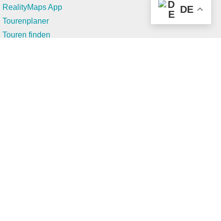
RealityMaps App
DE
Tourenplaner
Touren finden
Shop
Touren entdecken
Schönste Wandertouren
Top-Touren
Top-Regionen
Skitouren
Infos & Service
News
FAQs
Über uns