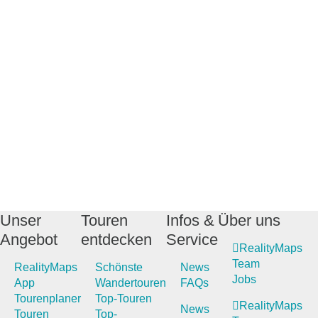
Unser
Touren
Infos &
Über uns
Angebot
entdecken
Service
RealityMaps
Team
RealityMaps
Schönste
News
Jobs
App
Wandertouren
FAQs
Tourenplaner
Top-Touren
RealityMaps
News
Touren
Top-