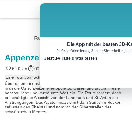
Skip
Menu
to
content
Radtour
Die App mit der besten 3D-Ka
Perfekte Orientierung & mehr Sicherheit in je
Appenzeller Route
Jetzt 14 Tage gratis testen
69.0 km
00:00 h
1650 m
1650 m
Eine Tour von:
SchweizMobil
Über einen Eisensteg, 100 Meter hoch über der Sitter, verlässt
man die Ostschweizer Metropole St. Gallen und taucht in eine
beschauliche und verträumte Welt ein. Die Route fordert, doch
entschädigt die Aussicht von der Landmark und St. Anton die
Anstrengungen: Das Alpsteinmassiv mit dem Säntis im Rücken,
tief unten das Rheintal und nördlich der Silberstreifen des
schwäbischen Meeres...