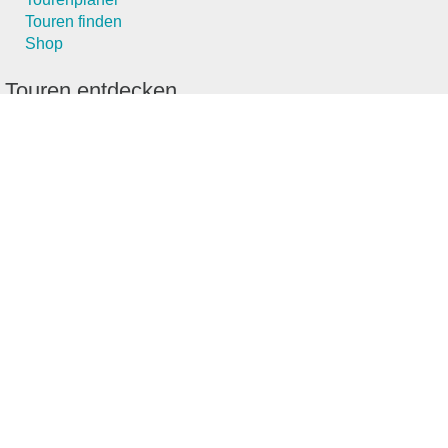
Touren finden
Shop
Touren entdecken
Schönste Wandertouren
Top-Touren
Top-Regionen
Skitouren
Schönste Wandertouren
Top-Touren
Top-Regionen
Skitouren
Infos & Service
News
FAQs