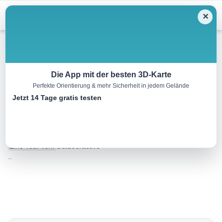
Menu
✕
Winterwandern
Die App mit der besten 3D-Karte
Perfekte Orientierung & mehr Sicherheit in jedem Gelände
Annaberg: Winter-Wanderung
Jetzt 14 Tage gratis testen
Höhenweg
4.0 km
01:15 h
124 m
124 m
Eine Tour von:
Outdooractive
..