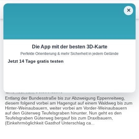
Menu
✕
Wandern
Die App mit der besten 3D-Karte
Perfekte Orientierung & mehr Sicherheit in jedem Gelände
Annaberg: Weinaurundweg (10
Jetzt 14 Tage gratis testen
Punkte)
12.3 km
03:30 h
324 m
324 m
Eine Tour von:
Outdooractive
Entlang der Bundesstraße bis zur Abzweigung Eppenreitweg,
diesem folgend vorbei am Hagengut auf einem Waldweg bis zum
Hinter-Weinaubauern, weiter vorbei am Vorder-Weinaubauern
auf den Güterweg Teufelsgraben hinunter. Nun geht es den
Teufelsgraben Güterweg bergauf bis zum Draxlbauern,
(Einkehrmöglichkeit Gasthof Unterschlag ca...