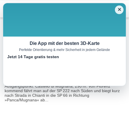
Menu
✕
Wandern
Die App mit der besten 3D-Karte
Perfekte Orientierung & mehr Sicherheit in jedem Gelände
Anello dei Castelli
Jetzt 14 Tage gratis testen
12.2 km
04:20 h
584 m
584 m
Eine Tour
Rother Wanderführer Toskana Süd (Rolf Goetz,
von:
Albrecht Ritter)
Ausgangspunkt: Castello di Mugnana, 290 m. Von Florenz
kommend fährt man auf der SP 222 nach Süden und biegt kurz
nach Strada in Chianti in die SP 66 in Richtung
»Panca/Mugnana« ab...