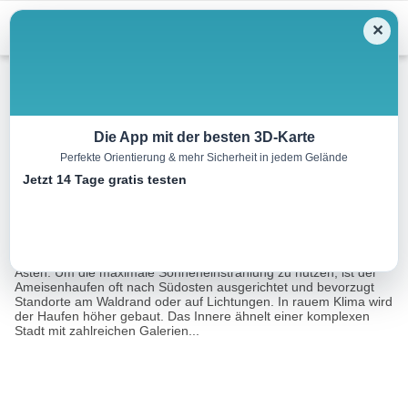
Menu
✕
Wandern
Die App mit der besten 3D-Karte
Perfekte Orientierung & mehr Sicherheit in jedem Gelände
Ameisen-Entdeckungspfad
Jetzt 14 Tage gratis testen
3.0 km
02:00 h
274 m
274 m
Eine Tour von:
RealityMaps
Rote Ameisen errichten ihre Nester aus Nadeln und kleinen
Ästen. Um die maximale Sonneneinstrahlung zu nutzen, ist der
Ameisenhaufen oft nach Südosten ausgerichtet und bevorzugt
Standorte am Waldrand oder auf Lichtungen. In rauem Klima wird
der Haufen höher gebaut. Das Innere ähnelt einer komplexen
Stadt mit zahlreichen Galerien...