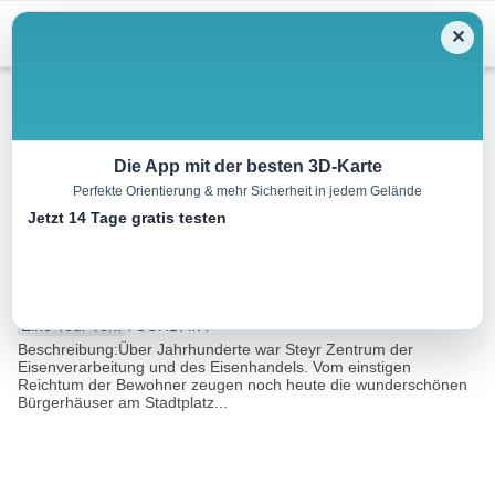
Menu
✕
Winterwandern
Die App mit der besten 3D-Karte
Perfekte Orientierung & mehr Sicherheit in jedem Gelände
Altstadt & Sehenswürdigkeiten
Jetzt 14 Tage gratis testen
– Adventtour
2.9 km
00:50 h
2 m
5 m
Eine Tour von:
TOURDATA
Beschreibung:Über Jahrhunderte war Steyr Zentrum der
Eisenverarbeitung und des Eisenhandels. Vom einstigen
Reichtum der Bewohner zeugen noch heute die wunderschönen
Bürgerhäuser am Stadtplatz...