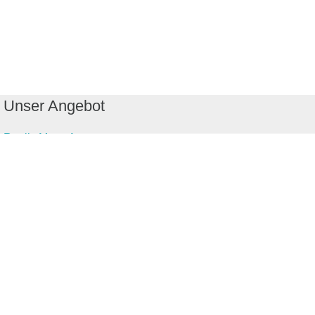
Unser Angebot
RealityMaps App
Tourenplaner
Touren finden
Shop
Touren entdecken
Schönste Wandertouren
Top-Touren
Top-Regionen
Skitouren