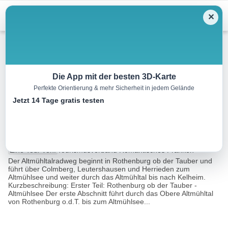
Menu
✕
Radtour
Die App mit der besten 3D-Karte
Perfekte Orientierung & mehr Sicherheit in jedem Gelände
Altmühltalradweg – Tauber
Jetzt 14 Tage gratis testen
Altmühl Radweg
246.3 km
16:00 h
940 m
1020 m
Eine Tour von:
Tourismusverband Romantisches Franken
Der Altmühltalradweg beginnt in Rothenburg ob der Tauber und
führt über Colmberg, Leutershausen und Herrieden zum
Altmühlsee und weiter durch das Altmühltal bis nach Kelheim.
Kurzbeschreibung: Erster Teil: Rothenburg ob der Tauber -
Altmühlsee Der erste Abschnitt führt durch das Obere Altmühltal
von Rothenburg o.d.T. bis zum Altmühlsee...