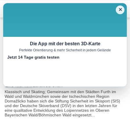
Menu
✕
Langlauf
Die App mit der besten 3D-Karte
Perfekte Orientierung & mehr Sicherheit in jedem Gelände
Althütten Loipe – Abkürzung 1,
Jetzt 14 Tage gratis testen
DSV-zertifiziert
0.1 km
00:00 h
72 m
0 m
Eine Tour von:
Landkreis Cham
Klassisch und Skating; Gemeinsam mit den Städten Furth im
Wald und Waldmünchen sowie der tschechischen Region
Domažlicko haben sich die Stiftung Sicherheit im Skisport (SIS)
und der Deutsche Skiverband (DSV) in den letzten Jahren für
eine qualitative Entwicklung des Loipennetzes im Oberen
Bayerischen Wald/Böhmischen Wald eingesetzt...