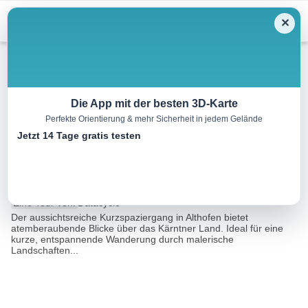
Menu
✕
Wandern
Die App mit der besten 3D-Karte
Perfekte Orientierung & mehr Sicherheit in jedem Gelände
Althofen: Aussichtsreicher
Jetzt 14 Tage gratis testen
Kurzspaziergang
9.7 km
02:50 h
284 m
284 m
Eine Tour von:
Datacycle
Der aussichtsreiche Kurzspaziergang in Althofen bietet
atemberaubende Blicke über das Kärntner Land. Ideal für eine
kurze, entspannende Wanderung durch malerische
Landschaften...