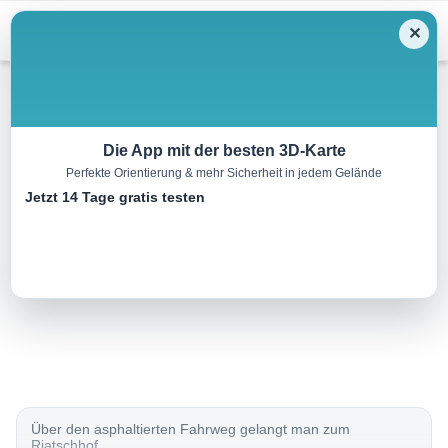
Menu
✕
Wandern
Die App mit der besten 3D-Karte
Perfekte Orientierung & mehr Sicherheit in jedem Gelände
Alter Weg zum Riatschhof
Jetzt 14 Tage gratis testen
3.5 km
00:00 h
245 m
213 m
Eine Tour von:
Contwise
..
Über den asphaltierten Fahrweg gelangt man zum
Riatschhof.