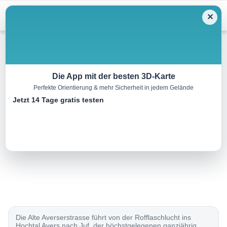
Menu
✕
Sonstiges
Die App mit der besten 3D-Karte
Perfekte Orientierung & mehr Sicherheit in jedem Gelände
Alte Averserstrasse
Jetzt 14 Tage gratis testen
29.0 km
00:00 h
1850 m
840 m
Eine Tour von:
SchweizMobil
..
Die Alte Averserstrasse führt von der Rofflaschlucht ins
Hochtal Avers nach Juf, der höchstgelegenen ganzjährig