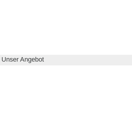
Unser Angebot
RealityMaps App
Tourenplaner
Touren finden
Shop
Touren entdecken
Schönste Wandertouren
Top-Touren