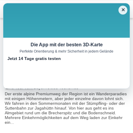
Menu
✕
Bergwandern
Die App mit der besten 3D-Karte
Perfekte Orientierung & mehr Sicherheit in jedem Gelände
Alpiner Premiumweg Spitzing
Jetzt 14 Tage gratis testen
Panorama
9.7 km
05:00 h
861 m
861 m
Eine Tour von:
BayernCloud Tourismus
Der erste alpine Premiumweg der Region ist ein Wanderparadies
mit einigen Höhenmetern, aber jeder einzelne davon lohnt sich.
Wir fahren in den Sommermonaten mit der Stümpfling- oder der
Suttenbahn zur Jagahüttn hinauf. Von hier aus geht es ins
Almgebiet rund um die Brecherspitz und die Bodenschneid.
Mehrere Einkehrmöglichkeiten auf dem Weg laden zur Einkehr
ein...