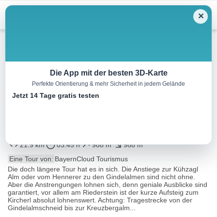
Menu
✕
Radtour
Die App mit der besten 3D-Karte
Perfekte Orientierung & mehr Sicherheit in jedem Gelände
Alpbach über Gindel Alm (Tour
Jetzt 14 Tage gratis testen
Nr. 38 aus dem “RadlTraum
Süd”)
21.9 km
03:45 h
988 m
988 m
Eine Tour von:
BayernCloud Tourismus
Die doch längere Tour hat es in sich. Die Anstiege zur Kühzagl
Alm oder vom Hennerer zu den Gindelalmen sind nicht ohne.
Aber die Anstrengungen lohnen sich, denn geniale Ausblicke sind
garantiert, vor allem am Riederstein ist der kurze Aufsteig zum
Kircherl absolut lohnenswert. Achtung: Tragestrecke von der
Gindelalmschneid bis zur Kreuzbergalm...