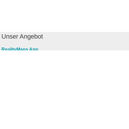
Unser Angebot
RealityMaps App
Tourenplaner
Touren finden
Shop
Touren entdecken
Schönste Wandertouren
Top-Touren
Top-Regionen
Skitouren