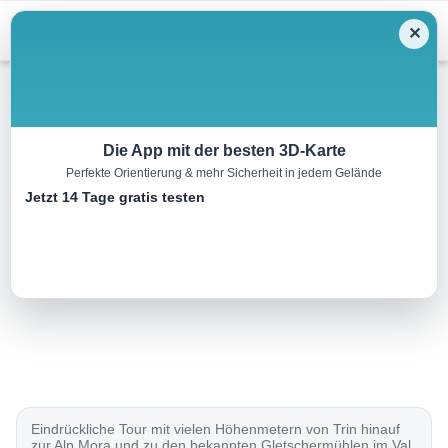
Menu
✕
Mountainbike
Die App mit der besten 3D-Karte
Perfekte Orientierung & mehr Sicherheit in jedem Gelände
Alp Mora
Jetzt 14 Tage gratis testen
31.0 km
00:00 h
1450 m
1450 m
Eine Tour von:
SchweizMobil
..
Eindrückliche Tour mit vielen Höhenmetern von Trin hinauf
zur Alp Mora und zu den bekannten Gletschermühlen im Val