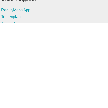
RealityMaps App
Tourenplaner
Touren finden
Shop
Touren entdecken
Schönste Wandertouren
Top-Touren
Top-Regionen
Skitouren
Infos & Service
News
FAQs
Über uns