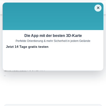
Menu
✕
Radtour
Die App mit der besten 3D-Karte
Perfekte Orientierung & mehr Sicherheit in jedem Gelände
Alm-Panorama-Radroute Nr.
Jetzt 14 Tage gratis testen
943
18.5 km
02:00 h
709 m
578 m
Eine Tour von:
TOURDATA
..