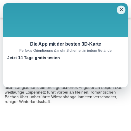
Menu
✕
Langlauf
Die App mit der besten 3D-Karte
Perfekte Orientierung & mehr Sicherheit in jedem Gelände
Allernloipe lang
Jetzt 14 Tage gratis testen
7.5 km
01:57 h
66 m
74 m
Eine Tour von:
TOURDATA
Rainbach im Mühlkreis liegt in der Region Freistadt und bietet
allen Langlauffans ein breit gefächertes Angebot an Loipen.Das
weitläufige Loipennetz führt vorbei an kleinen, romantischen
Bächen über unberührte Wiesenhänge inmitten verschneiter,
ruhiger Winterlandschaft...