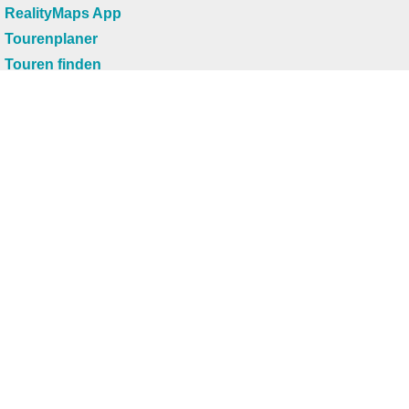
RealityMaps App
Tourenplaner
Touren finden
Shop
Touren entdecken
Schönste Wandertouren
Top-Touren
Top-Regionen
Skitouren
Infos & Service
News
FAQs
Über uns