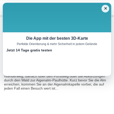
Menu
✕
Wandern
Die App mit der besten 3D-Karte
Perfekte Orientierung & mehr Sicherheit in jedem Gelände
Aigenalm-Paulhütte
Jetzt 14 Tage gratis testen
7.6 km
02:30 h
380 m
380 m
Eine Tour von:
Outdooractive
Ganz gemütlich geht es vom Paulbauer zuerst über den
Wanderweg, danach über den Forstweg oder die Abkürzungen
durch den Wald zur Aigenalm-Paulhütte. Kurz bevor Sie die Alm
erreichen, kommen Sie an der Aigenalmkapelle vorbei, die auf
jeden Fall einen Besuch wert ist...