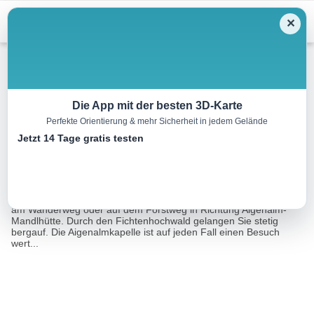
Menu
✕
Wandern
Die App mit der besten 3D-Karte
Perfekte Orientierung & mehr Sicherheit in jedem Gelände
Aigenalm-Mandlhütte
Jetzt 14 Tage gratis testen
7.0 km
02:15 h
380 m
380 m
Eine Tour von:
Outdooractive
Ganz gemütlich geht es vom Mandldorf entweder
am Wanderweg oder auf dem Forstweg in Richtung Aigenalm-
Mandlhütte. Durch den Fichtenhochwald gelangen Sie stetig
bergauf. Die Aigenalmkapelle ist auf jeden Fall einen Besuch
wert...