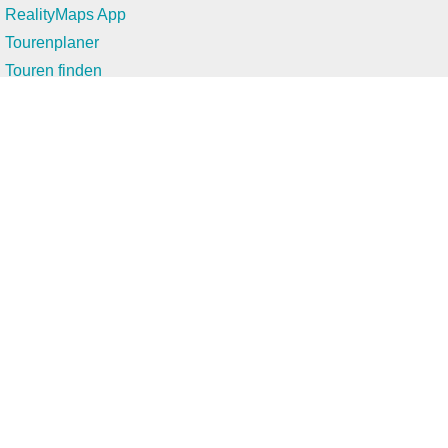
RealityMaps App
Tourenplaner
Touren finden
Shop
Touren entdecken
Schönste Wandertouren
Top-Touren
Top-Regionen
Skitouren
Infos & Service
News
FAQs
Über uns