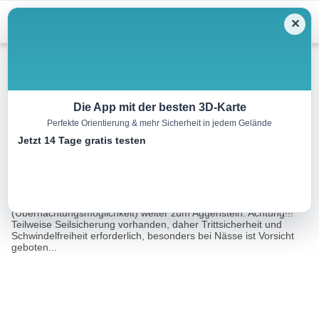
Menu
✕
Wandern
Die App mit der besten 3D-Karte
Perfekte Orientierung & mehr Sicherheit in jedem Gelände
Aggenstein Variante 2
Jetzt 14 Tage gratis testen
15.3 km
07:50 h
1127 m
1127 m
Eine Tour von:
Outdooractive
Vom Parkplatz Grän-Enge ausgehend, zur Bad Kissinger Hütte
(Übernachtungsmöglichkeit) weiter zum Aggenstein. Achtung!!!
Teilweise Seilsicherung vorhanden, daher Trittsicherheit und
Schwindelfreiheit erforderlich, besonders bei Nässe ist Vorsicht
geboten...