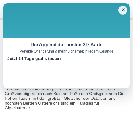
Menu
✕
Wandern
Die App mit der besten 3D-Karte
Perfekte Orientierung & mehr Sicherheit in jedem Gelände
Adlerweg durch Osttirol
Jetzt 14 Tage gratis testen
95.0 km
00:00 h
7291 m
6805 m
Eine Tour von:
Contwise
Neun Etappen des Adlerweges führen durch Osttirol. Auf knapp
100 Streckenkilometern geht es von Ströden am Fuße des
Großvenedigers bis nach Kals am Fuße des Großglockners.Die
Hohen Tauern mit den größten Gletscher der Ostalpen und
höchsten Bergen Österreichs sind ein Paradies für
Gipfelstürmer...