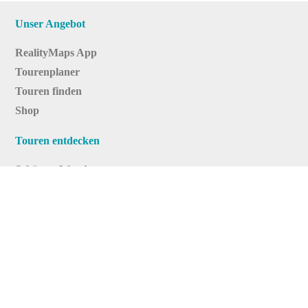
Unser Angebot
RealityMaps App
Tourenplaner
Touren finden
Shop
Touren entdecken
Schönste Wandertouren
Top-Touren
Top-Regionen
Skitouren
Infos & Service
News
FAQs