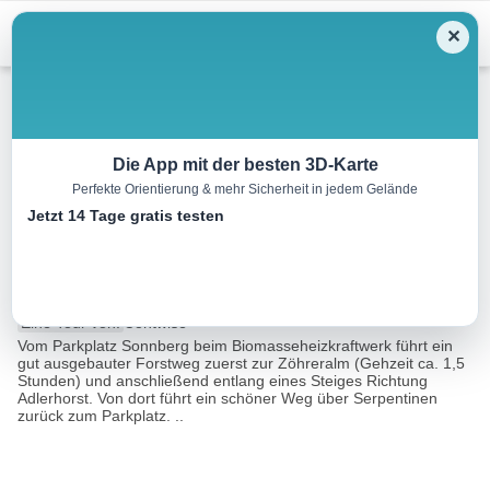
Menu
✕
Wandern
Die App mit der besten 3D-Karte
Perfekte Orientierung & mehr Sicherheit in jedem Gelände
Achenkirch – Zöhreralm –
Jetzt 14 Tage gratis testen
Adlerhorst – Achenkirch
7.7 km
03:00 h
410 m
410 m
Eine Tour von:
Contwise
Vom Parkplatz Sonnberg beim Biomasseheizkraftwerk führt ein
gut ausgebauter Forstweg zuerst zur Zöhreralm (Gehzeit ca. 1,5
Stunden) und anschließend entlang eines Steiges Richtung
Adlerhorst. Von dort führt ein schöner Weg über Serpentinen
zurück zum Parkplatz. ..