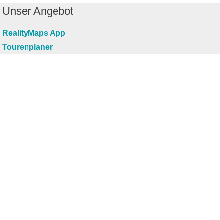
Unser Angebot
RealityMaps App
Tourenplaner
Touren finden
Shop
Touren entdecken
Schönste Wandertouren
Top-Touren
Top-Regionen
Skitouren
Infos & Service
News
FAQs