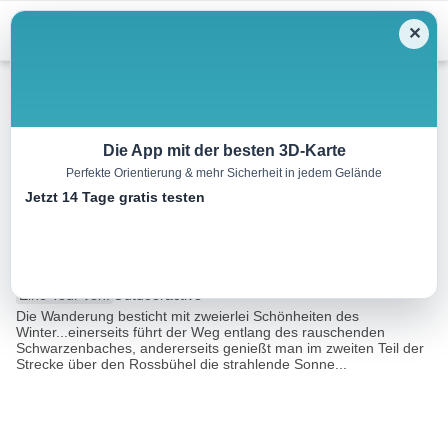
Menu
✕
Winterwandern
Die App mit der besten 3D-Karte
Perfekte Orientierung & mehr Sicherheit in jedem Gelände
Abtenau: Schwarzenbach-
Jetzt 14 Tage gratis testen
Rossbühel Winterwanderung
8.2 km
02:30 h
162 m
162 m
Eine Tour von:
Outdooractive
Die Wanderung besticht mit zweierlei Schönheiten des
Winter...einerseits führt der Weg entlang des rauschenden
Schwarzenbaches, andererseits genießt man im zweiten Teil der
Strecke über den Rossbühel die strahlende Sonne...