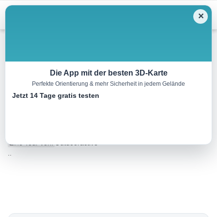
Menu
✕
Wandern
Die App mit der besten 3D-Karte
Perfekte Orientierung & mehr Sicherheit in jedem Gelände
Abtenau-Annaberg über
Jetzt 14 Tage gratis testen
Gwechenberghütte
12.8 km
06:00 h
1001 m
981 m
Eine Tour von:
Outdooractive
..