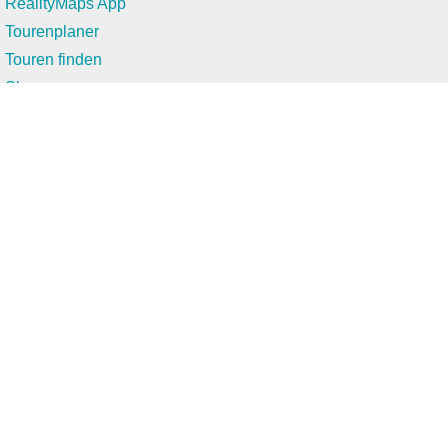
RealityMaps App
Tourenplaner
Touren finden
Shop
Touren entdecken
Schönste Wandertouren
Top-Touren
Top-Regionen
Skitouren
Infos & Service
News
FAQs
Über uns
RealityMaps