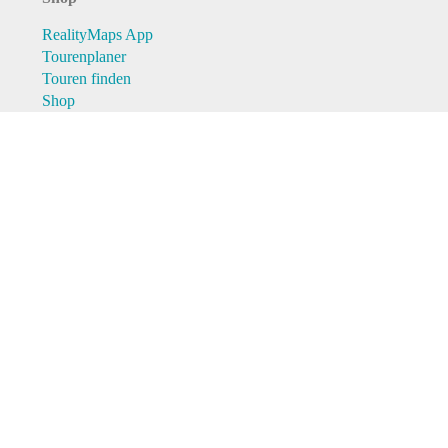
RealityMaps App
Tourenplaner
Touren finden
Shop
Touren entdecken
Schönste Wandertouren
Top-Touren
Top-Regionen
Skitouren
Schönste Wandertouren
Top-Touren
Top-Regionen
Skitouren
Infos & Service