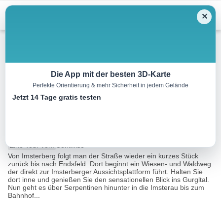
Menu
✕
Wandern
Die App mit der besten 3D-Karte
Perfekte Orientierung & mehr Sicherheit in jedem Gelände
Abschnitt 3a: Imsterberg –
Jetzt 14 Tage gratis testen
Imst
12.5 km
03:00 h
407 m
492 m
Eine Tour von:
Contwise
Von Imsterberg folgt man der Straße wieder ein kurzes Stück
zurück bis nach Endsfeld. Dort beginnt ein Wiesen- und Waldweg
der direkt zur Imsterberger Aussichtsplattform führt. Halten Sie
dort inne und genießen Sie den sensationellen Blick ins Gurgltal.
Nun geht es über Serpentinen hinunter in die Imsterau bis zum
Bahnhof...