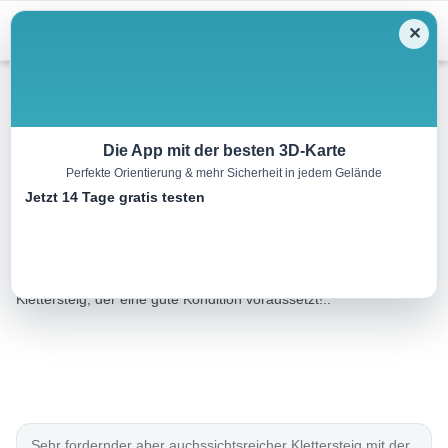
Menu
✕
Klettersteig
Die App mit der besten 3D-Karte
Perfekte Orientierung & mehr Sicherheit in jedem Gelände
Absamer Klettersteig
Jetzt 14 Tage gratis testen
2.5 km
03:00 h
1121 m
100 m
Eine Tour von:
Outdooractive
Nach kurzem Fußweg zum Einstieg geht es hinauf per
Klettersteig, der eine gute Kondition voraussetzt!..
Sehr fordernder aber auchssichtsreicher Klettersteig mit der