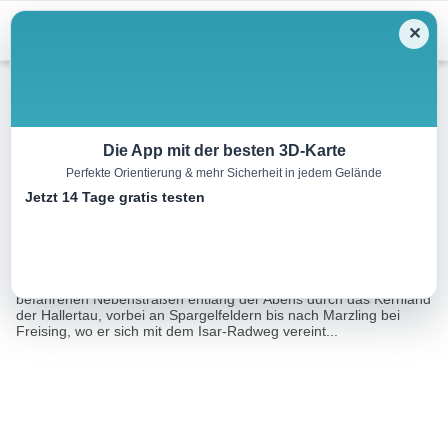
Menu
✕
Radtour
Die App mit der besten 3D-Karte
Perfekte Orientierung & mehr Sicherheit in jedem Gelände
Abens-Radweg
Jetzt 14 Tage gratis testen
66.5 km
05:30 h
625 m
539 m
Eine Tour von:
Tourismusverband Ostbayern e.V.
Ab Bad Gögging verläuft der Abens-Radweg auf wenig
befahrenen Nebenstraßen entlang der Abens durch das Kernland
der Hallertau, vorbei an Spargelfeldern bis nach Marzling bei
Freising, wo er sich mit dem Isar-Radweg vereint...