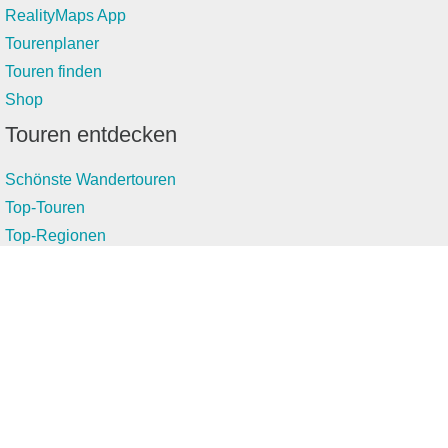
RealityMaps App
Tourenplaner
Touren finden
Shop
Touren entdecken
Schönste Wandertouren
Top-Touren
Top-Regionen
Skitouren
Infos & Service
News
FAQs
Über uns