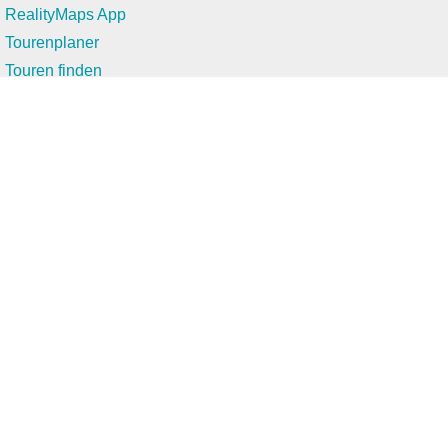
RealityMaps App
Tourenplaner
Touren finden
Shop
Touren entdecken
Schönste Wandertouren
Top-Touren
Top-Regionen
Skitouren
Infos & Service
News
FAQs
Über uns