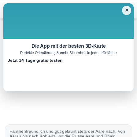
Menu
✕
Radtour
Die App mit der besten 3D-Karte
Perfekte Orientierung & mehr Sicherheit in jedem Gelände
Aare-Route, Etappe 7/7
Jetzt 14 Tage gratis testen
43.0 km
00:00 h
240 m
280 m
Eine Tour von:
SchweizMobil
..
Familienfreundlich und gut gelaunt stets der Aare nach. Von
Aarau bis nach Koblenz, wo die Flüsse Aare und Rhein