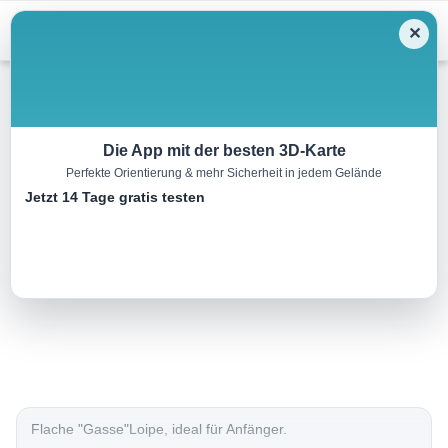
Menu
✕
Langlauf
Die App mit der besten 3D-Karte
Perfekte Orientierung & mehr Sicherheit in jedem Gelände
A7 – Gasse
Jetzt 14 Tage gratis testen
4.7 km
00:20 h
37 m
m
Eine Tour von:
Contwise
..
Flache "Gasse"Loipe, ideal für Anfänger.