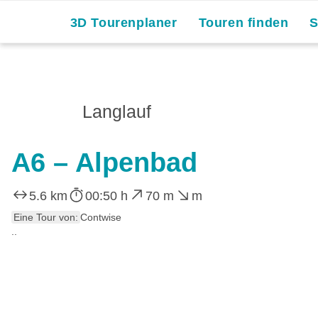
3D Tourenplaner
Touren finden
Langlauf
A6 – Alpenbad
5.6 km
00:50 h
70 m
m
Eine Tour von:
Contwise
..