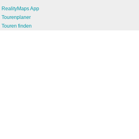
RealityMaps App
Tourenplaner
Touren finden
Shop
Touren entdecken
Schönste Wandertouren
Top-Touren
Top-Regionen
Skitouren
Infos & Service
News
FAQs
Über uns