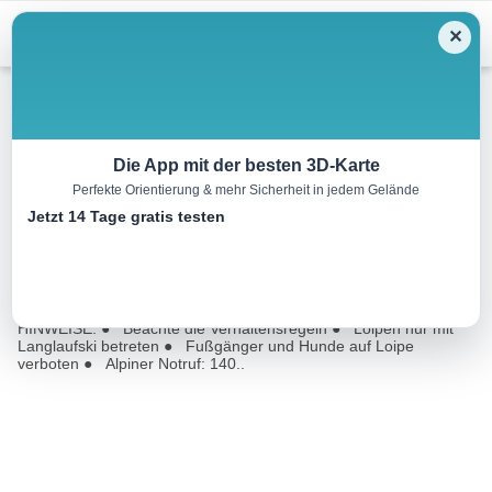
Menu
✕
Langlauf
Die App mit der besten 3D-Karte
Perfekte Orientierung & mehr Sicherheit in jedem Gelände
A18 Oberfeldloipe Bichlbach
Jetzt 14 Tage gratis testen
1.2 km
00:15 h
m
m
Eine Tour von:
Contwise
Anschluss zur C10 Mähbergloipe nach Wengle/Lähn! WICHTIGE
HINWEISE: ● Beachte die Verhaltensregeln ● Loipen nur mit
Langlaufski betreten ● Fußgänger und Hunde auf Loipe
verboten ● Alpiner Notruf: 140..