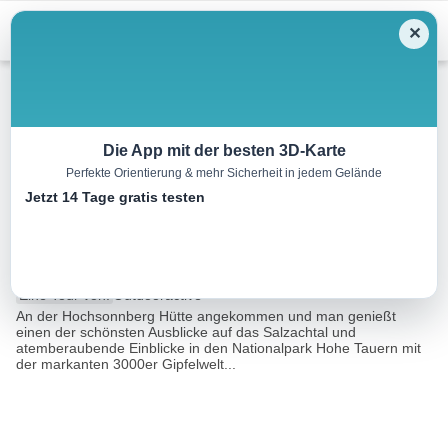
Menu
✕
Mountainbike
Die App mit der besten 3D-Karte
Perfekte Orientierung & mehr Sicherheit in jedem Gelände
9D Niedernsiller
Jetzt 14 Tage gratis testen
Hochsonnberg Hütte
11.6 km
03:00 h
1079 m
4 m
Eine Tour von:
Outdooractive
An der Hochsonnberg Hütte angekommen und man genießt
einen der schönsten Ausblicke auf das Salzachtal und
atemberaubende Einblicke in den Nationalpark Hohe Tauern mit
der markanten 3000er Gipfelwelt...