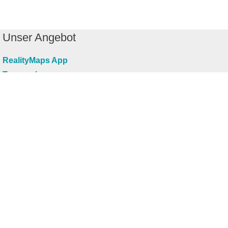
Unser Angebot
RealityMaps App
Tourenplaner
Touren finden
Shop
Touren entdecken
Schönste Wandertouren
Top-Touren
Top-Regionen
Skitouren
Infos & Service
News