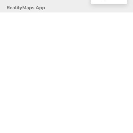
RealityMaps App
Tourenplaner
Touren finden
Shop
Touren entdecken
Schönste Wandertouren
Top-Touren
Top-Regionen
Skitouren
Infos & Service
News
FAQs
Über uns