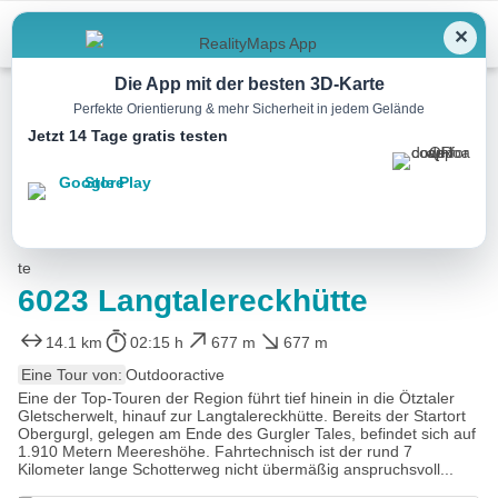
Menu
✕
Die App mit der besten 3D-Karte
Perfekte Orientierung & mehr Sicherheit in jedem Gelände
Jetzt 14 Tage gratis testen
Mountainbike
6023 Langtalereckhütte
14.1 km
02:15 h
677 m
677 m
Eine Tour von:
Outdooractive
Eine der Top-Touren der Region führt tief hinein in die Ötztaler
Gletscherwelt, hinauf zur Langtalereckhütte. Bereits der Startort
Obergurgl, gelegen am Ende des Gurgler Tales, befindet sich auf
1.910 Metern Meereshöhe. Fahrtechnisch ist der rund 7
Kilometer lange Schotterweg nicht übermäßig anspruchsvoll...