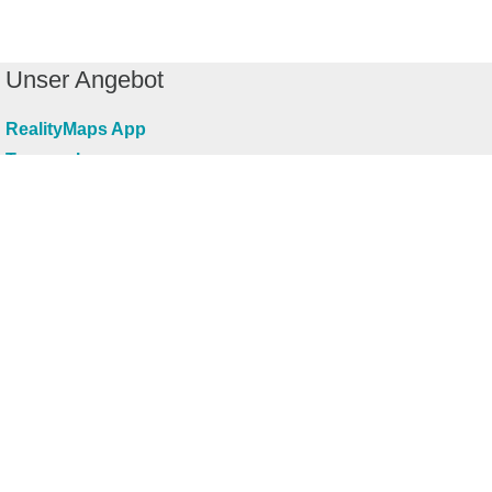
Unser Angebot
RealityMaps App
Tourenplaner
Touren finden
Shop
Touren entdecken
Schönste Wandertouren
Top-Touren
Top-Regionen
Skitouren
Infos & Service
News