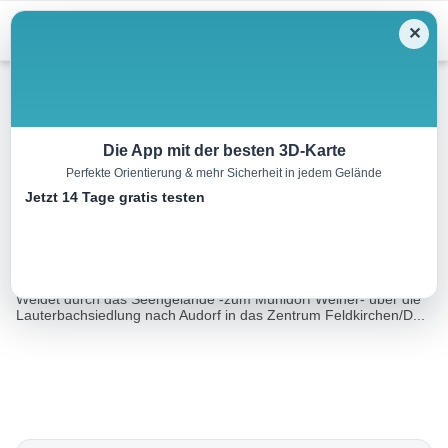
Menu
✕
Wandern
Die App mit der besten 3D-Karte
Perfekte Orientierung & mehr Sicherheit in jedem Gelände
6 Seen Weg – NW Strecke B
Jetzt 14 Tage gratis testen
9.2 km
02:15 h
7 m
7 m
Eine Tour von:
TOURDATA
Beschreibung:Vom Zentrum Feldkirchen/D. über Audorf und
Weidet durch das Seengelände -zum Mühldorf Weiher- über die
Lauterbachsiedlung nach Audorf in das Zentrum Feldkirchen/D...