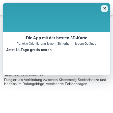
Menu
✕
Klettersteig
Die App mit der besten 3D-Karte
Perfekte Orientierung & mehr Sicherheit in jedem Gelände
5-Gipfel-Klettersteig –
Jetzt 14 Tage gratis testen
Spieljoch
6.3 km
06:35 h
m
m
Eine Tour von:
Contwise
Fungiert als Verbindung zwischen Klettersteig Seekarlspitze und
Hochiss im Rofangebirge, versicherte Felspassagen...