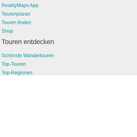
RealityMaps App
Tourenplaner
Touren finden
Shop
Touren entdecken
Schönste Wandertouren
Top-Touren
Top-Regionen
Skitouren
Infos & Service
News
FAQs
Über uns