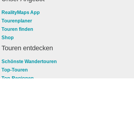
RealityMaps App
Tourenplaner
Touren finden
Shop
Touren entdecken
Schönste Wandertouren
Top-Touren
Top-Regionen
Skitouren
Infos & Service
News
FAQs
Über uns